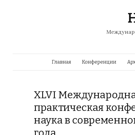
Н
Междунаро
Главная
Конференции
Арх
XLVI Международна
практическая конфе
наука в современном
года