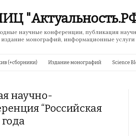
ИЦ "Актуальность.Р
дные научные конференции, публикация научн
издание монографий, информационные услуги
Перейти
ив (+сборники)
Издание монографий
Science B
к
я научно-
содержимому
ренция “Российская
0 года